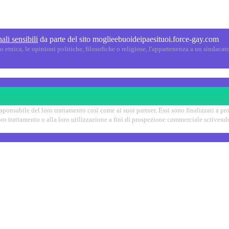
ali sensibili
da parte del sito moglieebuoideipaesituoi.force-gay.com
 etnica, le opinioni politiche, filosofiche o religiose, l'appartenenza a un sindacato,
onsabile del loro trattamento così come ai suoi partner. Essi sono finalizzati a propor
 loro trattamento o alla loro utilizzazione a fini di prospezione commerciale scrive