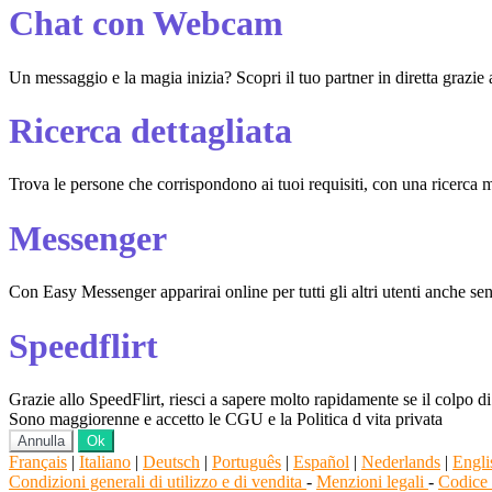
Chat con Webcam
Un messaggio e la magia inizia? Scopri il tuo partner in diretta grazi
Ricerca dettagliata
Trova le persone che corrispondono ai tuoi requisiti, con una ricerca m
Messenger
Con Easy Messenger apparirai online per tutti gli altri utenti anche senz
Speedflirt
Grazie allo SpeedFlirt, riesci a sapere molto rapidamente se il colpo d
Sono maggiorenne e accetto le CGU e la Politica d vita privata
Annulla
Ok
Français
|
Italiano
|
Deutsch
|
Português
|
Español
|
Nederlands
|
Engli
Condizioni generali di utilizzo e di vendita
-
Menzioni legali
-
Codice 