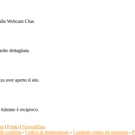
e alla Webcam Chat.
olto dettagliata.
a aver aperto il sito.
i fulmine è reciproco.
sh
|
Polski
|
Slovenščina
di condotta
-
Codice di moderazione
-
Combatti contro gli spammer
-
P