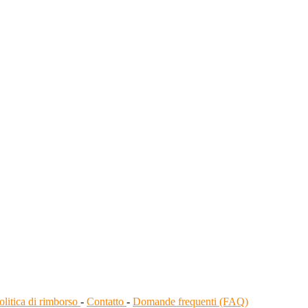
olitica di rimborso
-
Contatto
-
Domande frequenti (FAQ)