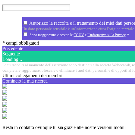
Autorizzo
la raccolta e il trattamento dei miei dati person
Un dato personale sensibile è un'informazione circa l'origine razziale o
Sono maggiorenne e accetto le
CGUV
e
L'informativa sulla Privacy
.
*
* campi obbligatori
Precedente
Seguente
Loading...
I dati raccolti al momento dell'iscrizione sono destinati alla società Webecanik, resp
completare, aggiornare, bloccare o eliminare i tuoi dati personali e di opporti al
Ultimi collegamenti dei membri
Comincio la mia ricerca
Resta in contatto ovunque tu sia grazie alle nostre versioni mobili