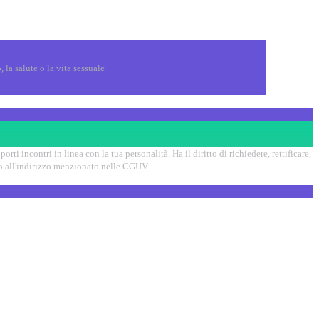
 la salute o la vita sessuale
ti incontri in linea con la tua personalità. Ha il diritto di richiedere, rettificare,
ndo all'indirizzo menzionato nelle CGUV.